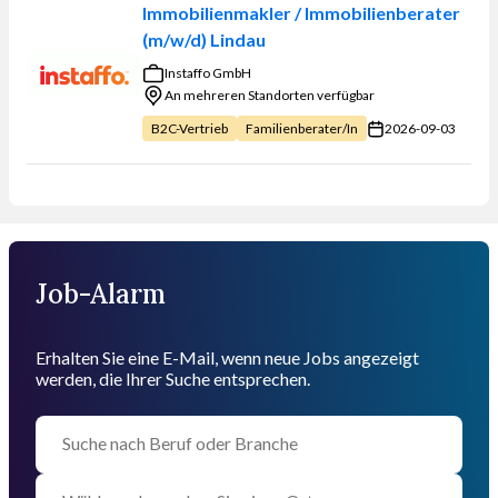
Sie sortieren?
Immobilienmakler / Immobilienberater
(m/w/d) Lindau
Instaffo GmbH
An mehreren Standorten verfügbar
2026-09-03
B2C-Vertrieb
Familienberater/in
Job-Alarm
Erhalten Sie eine E-Mail, wenn neue Jobs angezeigt
werden, die Ihrer Suche entsprechen.