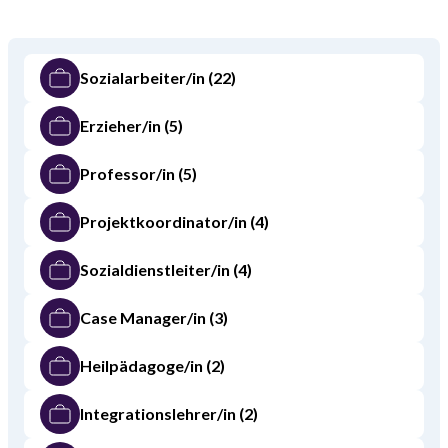
Sozialarbeiter/in
(22)
Erzieher/in
(5)
Professor/in
(5)
Projektkoordinator/in
(4)
Sozialdienstleiter/in
(4)
Case Manager/in
(3)
Heilpädagoge/in
(2)
Integrationslehrer/in
(2)