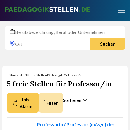
Suchen
Startseite
Offene Stellen
Pädagogik
Professor/in
5 freie Stellen für Professor/in
Job-
Sortieren
Filter
Alarm
Nach was möchten
Sie sortieren?
Professorin / Professor (m/w/d) der