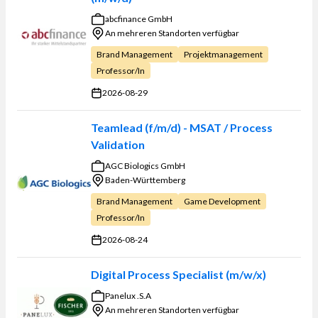
abcfinance GmbH
An mehreren Standorten verfügbar
Brand Management
Projektmanagement
Professor/in
2026-08-29
Teamlead (f/m/d) - MSAT / Process
Validation
AGC Biologics GmbH
Baden-Württemberg
Brand Management
Game Development
Professor/in
2026-08-24
Digital Process Specialist (m/w/x)
Panelux .S.A
An mehreren Standorten verfügbar