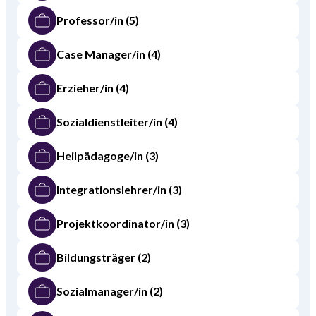
Professor/in
(5)
Case Manager/in
(4)
Erzieher/in
(4)
Sozialdienstleiter/in
(4)
Heilpädagoge/in
(3)
Integrationslehrer/in
(3)
Projektkoordinator/in
(3)
Bildungsträger
(2)
Sozialmanager/in
(2)