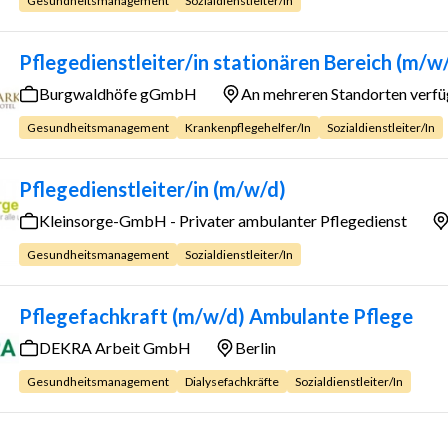
Gesundheitsmanagement
Sozialdienstleiter/in
Pflegedienstleiter/in stationären Bereich (m/w
Burgwaldhöfe gGmbH
An mehreren Standorten verf
Gesundheitsmanagement
Krankenpflegehelfer/in
Sozialdienstleiter/in
Pflegedienstleiter/in (m/w/d)
Kleinsorge-GmbH - Privater ambulanter Pflegedienst
Gesundheitsmanagement
Sozialdienstleiter/in
Pflegefachkraft (m/w/d) Ambulante Pflege
DEKRA Arbeit GmbH
Berlin
Gesundheitsmanagement
Dialysefachkräfte
Sozialdienstleiter/in