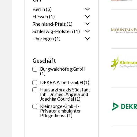
möchten Sie
Berlin (3)
Hessen (1)
sortieren?
Ganz Berlin
Rheinland-Pfalz (1)
Ganz Hessen
Schleswig-Holstein (1)
Ganz Rheinland-Pfalz
Burgwald
1
Thüringen (1)
Ganz Schleswig-Holstein
Koblenz
1
Ganz Thüringen
Dingen
1
Geschäft
Burgwaldhöfe gGmbH
(1)
DEKRA Arbeit GmbH (1)
Hausarztpraxis Südstadt
Inh. Dr. med. Angela und
Joachim Courtial (1)
Kleinsorge-GmbH -
Privater ambulanter
Pflegedienst (1)