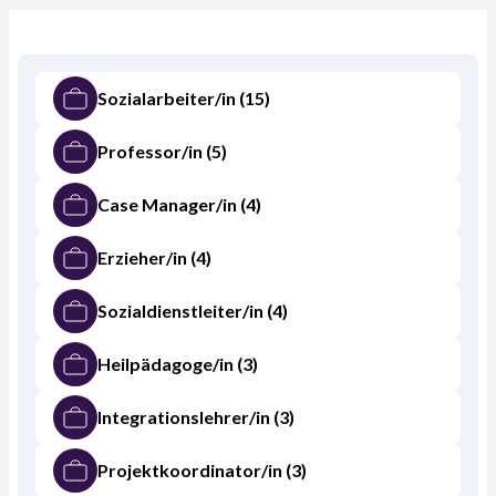
Sozialarbeiter/in
(15)
Professor/in
(5)
Case Manager/in
(4)
Erzieher/in
(4)
Sozialdienstleiter/in
(4)
Heilpädagoge/in
(3)
Integrationslehrer/in
(3)
Projektkoordinator/in
(3)