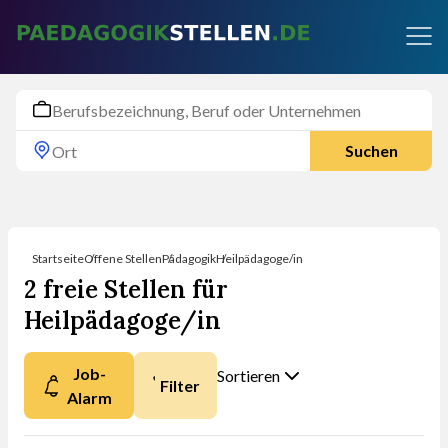
Suchen
Startseite
Offene Stellen
Pädagogik
Heilpädagoge/in
2 freie Stellen für
Heilpädagoge/in
Job-
Sortieren
Filter
Alarm
Nach was möchten