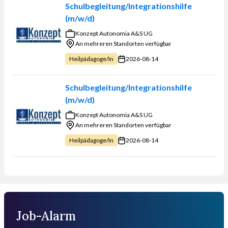
Sie sortieren?
Schulbegleitung/Integrationshilfe
(m/w/d)
Konzept Autonomia A&S UG
An mehreren Standorten verfügbar
2026-08-14
Heilpädagoge/in
Schulbegleitung/Integrationshilfe
(m/w/d)
Konzept Autonomia A&S UG
An mehreren Standorten verfügbar
2026-08-14
Heilpädagoge/in
Job-Alarm