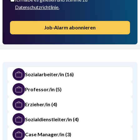
Datenschutzrichtlinie.
Job-Alarm abonnieren
Sozialarbeiter/in
(16)
Professor/in
(5)
Erzieher/in
(4)
Sozialdienstleiter/in
(4)
Case Manager/in
(3)