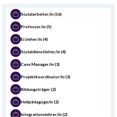
Sozialarbeiter/in
(16)
Professor/in
(5)
Erzieher/in
(4)
Sozialdienstleiter/in
(4)
Case Manager/in
(3)
Projektkoordinator/in
(3)
Bildungsträger
(2)
Heilpädagoge/in
(2)
Integrationslehrer/in
(2)