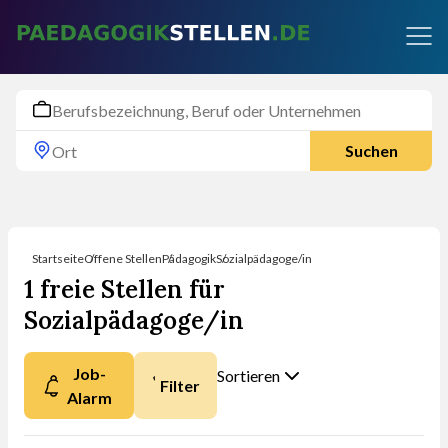
Suchen
Startseite
Offene Stellen
Pädagogik
Sozialpädagoge/in
1 freie Stellen für
Sozialpädagoge/in
Job-
Sortieren
Filter
Alarm
Nach was möchten