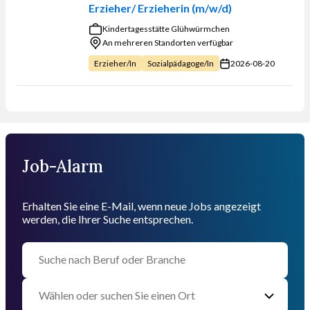
Sie sortieren?
Erzieher/ Erzieherin (m/w/d)
Kindertagesstätte Glühwürmchen
An mehreren Standorten verfügbar
2026-08-20
Erzieher/in
Sozialpädagoge/in
Job-Alarm
Erhalten Sie eine E-Mail, wenn neue Jobs angezeigt
werden, die Ihrer Suche entsprechen.