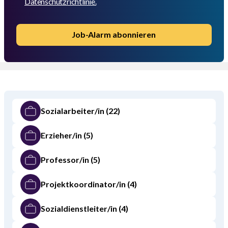
Datenschutzrichtlinie.
Job-Alarm abonnieren
Sozialarbeiter/in
(22)
Erzieher/in
(5)
Professor/in
(5)
Projektkoordinator/in
(4)
Sozialdienstleiter/in
(4)