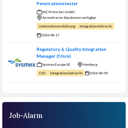
Sie sortieren?
Penetrationstester
SSC Prime Sec GmbH
An mehreren Standorten verfügbar
Unternehmensführung
Integrationslehrer/in
2026-08-17
Regulatory & Quality Integration
Manager (f/m/x)
Sysmex Europe SE
Hamburg
2026-08-09
CSO
Integrationslehrer/in
Job-Alarm