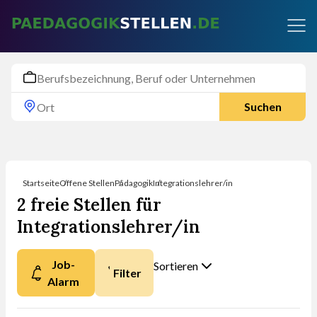
Suchen
Startseite
Offene Stellen
Pädagogik
Integrationslehrer/in
2 freie Stellen für
Integrationslehrer/in
Job-
Sortieren
Filter
Alarm
Nach was möchten