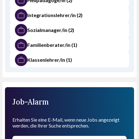
Heilpädagoge/in
(2)
Integrationslehrer/in
(2)
Sozialmanager/in
(2)
Familienberater/in
(1)
Klassenlehrer/in
(1)
Job-Alarm
Erhalten Sie eine E-Mail, wenn neue Jobs angezeigt
werden, die Ihrer Suche entsprechen.