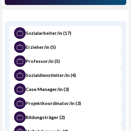
Sozialarbeiter/in
(17)
Erzieher/in
(5)
Professor/in
(5)
Sozialdienstleiter/in
(4)
Case Manager/in
(3)
Projektkoordinator/in
(3)
Bildungsträger
(2)